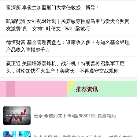
富深所 李俊竺加盟厦门大学任教授、博导！
凯耀配资 女神配对计划｜关嘉敏穿性感马甲与爱犬合照网
友激赞“真．女神”_叶倩文_Two_梁敏巧
德恒财富 基金管理费盘点：谁家收入多？有知名基金经理
产品收入降幅超千万
赢正通 美国增派轰炸机、战斗机！特朗普将召集军工巨
头，讨论加快军火生产！美防长：不再遵守交战规则
推荐资讯
宏泰 希腊船东下单4艘8850TEU集装箱船