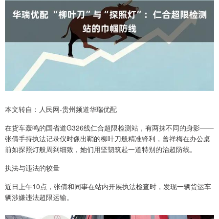
本文转自：人民网-贵州频道华瑞优配
在货车轰鸣的国省道G326线仁合超限检测站，有两抹不同的身影——
张倩手持执法记录仪时像出鞘的柳叶刀般精准锋利，曾祥梅在办公桌
前如探照灯般周到细致，她们用坚韧筑起一道特别的治超防线。
执法与违法的较量
近日上午10点，张倩和同事在站内开展执法检查时，发现一辆货运车
辆涉嫌违法超限运输。