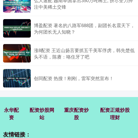
弘大速配 越南举国拿出350万吨稀土, 拼尽全力押
注中美稀土交锋
博盈配资 著名的八路军688团，副团长名震天下，
为何团长无人知晓？
涨8配资 王近山扬言要抓五千美军俘虏，韩先楚低
头不语，陈赓：咯住牙了吧
创同配资 热搜！刚刚，雷军突然宣布！
永华配
配资炒股网
重庆配资炒
配资正规炒股
资
站
股
理财
友情链接：