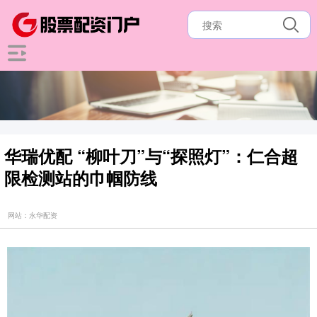
华瑞优配 “柳叶刀”与“探照灯”：仁合超
限检测站的巾帼防线
网站：永华配资