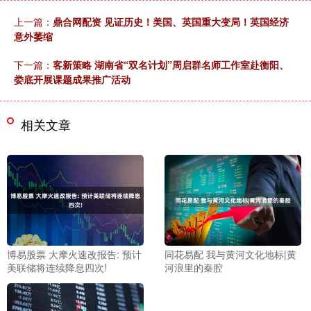
上一篇：
鼎合网配资 见证历史！美国、英国重大变局！英国经济
意外萎缩
下一篇：
客新策略 湖南省“双名计划”周启群名师工作室赴衡阳、
娄底开展课题成果推广活动
相关文章
博易股票 大摩火速改报告: 预计
同花易配 我与黄河文化地标|黄
美联储将连续降息四次!
河浪里的秦腔