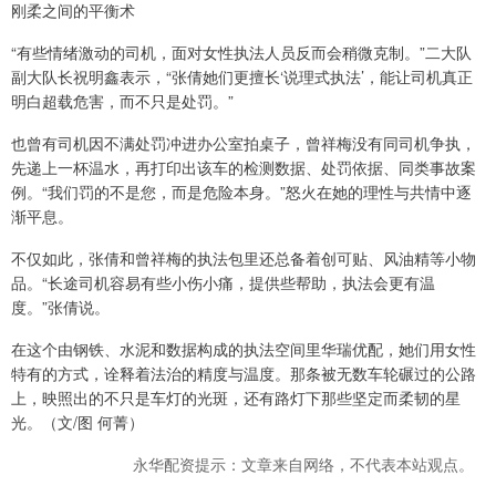
刚柔之间的平衡术
“有些情绪激动的司机，面对女性执法人员反而会稍微克制。”二大队
副大队长祝明鑫表示，“张倩她们更擅长‘说理式执法’，能让司机真正
明白超载危害，而不只是处罚。”
也曾有司机因不满处罚冲进办公室拍桌子，曾祥梅没有同司机争执，
先递上一杯温水，再打印出该车的检测数据、处罚依据、同类事故案
例。“我们罚的不是您，而是危险本身。”怒火在她的理性与共情中逐
渐平息。
不仅如此，张倩和曾祥梅的执法包里还总备着创可贴、风油精等小物
品。“长途司机容易有些小伤小痛，提供些帮助，执法会更有温
度。”张倩说。
在这个由钢铁、水泥和数据构成的执法空间里华瑞优配，她们用女性
特有的方式，诠释着法治的精度与温度。那条被无数车轮碾过的公路
上，映照出的不只是车灯的光斑，还有路灯下那些坚定而柔韧的星
光。（文/图 何菁）
永华配资提示：文章来自网络，不代表本站观点。