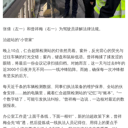
张倩（左一）和曾祥梅（右一）为驾驶员讲解法律法规。
治超站的“小管家”
晚上10点，仁合超限检测站的灯依然亮着。窗外，反光背心的荧光与
过往车辆的灯光交错；窗内，键盘和鼠标低语。曾祥梅揉了揉发涩的
眼睛，将最后一份会议记录扫描归档。对她而言，这一天与过去8年的
近3000个日夜并无不同——一线冲锋陷阵。而她，确保每一次冲锋都
有坚实的后方。
每天近千条的车辆检测数据、同事们执法装备的维护保养、全站的伙
食安排……她的电脑里，藏着仁合超限检测站的“记忆”与“账本”。“一
个数字错了，可能引发执法纠纷。”曾祥梅一边说，一边核对最近的数
据报表。
办公室工作是“上面千条线，下面一根针”，新的治超政策下来，曾祥
梅会先“啃”透，然后提炼成一线执法人员记得住、用得上的要点手