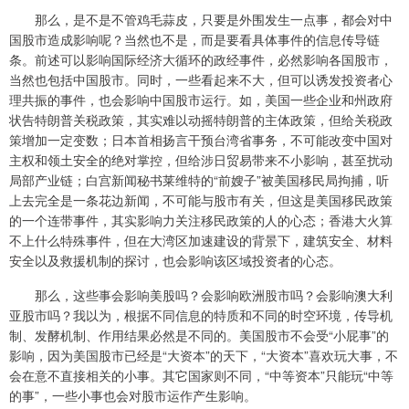
那么，是不是不管鸡毛蒜皮，只要是外围发生一点事，都会对中
国股市造成影响呢？当然也不是，而是要看具体事件的信息传导链
条。前述可以影响国际经济大循环的政经事件，必然影响各国股市，
当然也包括中国股市。同时，一些看起来不大，但可以诱发投资者心
理共振的事件，也会影响中国股市运行。如，美国一些企业和州政府
状告特朗普关税政策，其实难以动摇特朗普的主体政策，但给关税政
策增加一定变数；日本首相扬言干预台湾省事务，不可能改变中国对
主权和领土安全的绝对掌控，但给涉日贸易带来不小影响，甚至扰动
局部产业链；白宫新闻秘书莱维特的“前嫂子”被美国移民局拘捕，听
上去完全是一条花边新闻，不可能与股市有关，但这是美国移民政策
的一个连带事件，其实影响力关注移民政策的人的心态；香港大火算
不上什么特殊事件，但在大湾区加速建设的背景下，建筑安全、材料
安全以及救援机制的探讨，也会影响该区域投资者的心态。
那么，这些事会影响美股吗？会影响欧洲股市吗？会影响澳大利
亚股市吗？我以为，根据不同信息的特质和不同的时空环境，传导机
制、发酵机制、作用结果必然是不同的。美国股市不会受“小屁事”的
影响，因为美国股市已经是“大资本”的天下，“大资本”喜欢玩大事，不
会在意不直接相关的小事。其它国家则不同，“中等资本”只能玩“中等
的事”，一些小事也会对股市运作产生影响。