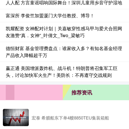
人人配 方言童谣唱响国际舞台！深圳儿童用乡音守护湿地
富深所 李俊竺加盟厦门大学任教授、博导！
凯耀配资 女神配对计划｜关嘉敏穿性感马甲与爱犬合照网
友激赞“真．女神”_叶倩文_Two_梁敏巧
德恒财富 基金管理费盘点：谁家收入多？有知名基金经理
产品收入降幅超千万
赢正通 美国增派轰炸机、战斗机！特朗普将召集军工巨
头，讨论加快军火生产！美防长：不再遵守交战规则
推荐资讯
宏泰 希腊船东下单4艘8850TEU集装箱船