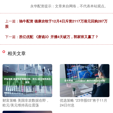
永华配资提示：文章来自网络，不代表本站观点。
上一篇：
驰牛配资 德康农牧于12月4日斥资2117万港元回购287万
股
下一篇：
胜亿优配 《唐诡3》开播4天破万，郭家班又赢了？
相关文章
财富策略 美国非农数据在即，
优选策略 “23华股03”将于11月
欧元/美元维持高位震荡
24日付息