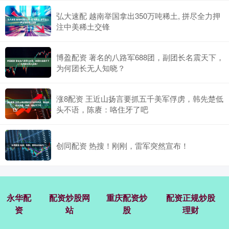
弘大速配 越南举国拿出350万吨稀土, 拼尽全力押
注中美稀土交锋
博盈配资 著名的八路军688团，副团长名震天下，
为何团长无人知晓？
涨8配资 王近山扬言要抓五千美军俘虏，韩先楚低
头不语，陈赓：咯住牙了吧
创同配资 热搜！刚刚，雷军突然宣布！
永华配
配资炒股网
重庆配资炒
配资正规炒股
资
站
股
理财