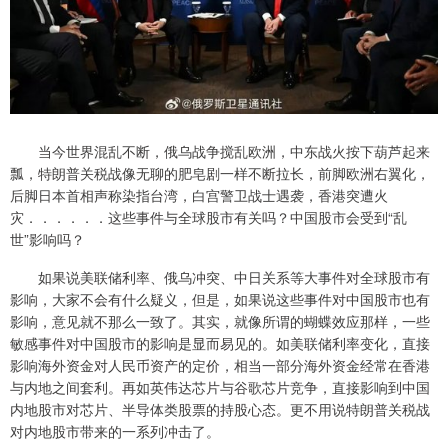
当今世界混乱不断，俄乌战争搅乱欧洲，中东战火按下葫芦起来
瓢，特朗普关税战像无聊的肥皂剧一样不断拉长，前脚欧洲右翼化，
后脚日本首相声称染指台湾，白宫警卫战士遇袭，香港突遭火
灾．．．．．．这些事件与全球股市有关吗？中国股市会受到“乱
世”影响吗？
如果说美联储利率、俄乌冲突、中日关系等大事件对全球股市有
影响，大家不会有什么疑义，但是，如果说这些事件对中国股市也有
影响，意见就不那么一致了。其实，就像所谓的蝴蝶效应那样，一些
敏感事件对中国股市的影响是显而易见的。如美联储利率变化，直接
影响海外资金对人民币资产的定价，相当一部分海外资金经常在香港
与内地之间套利。再如英伟达芯片与谷歌芯片竞争，直接影响到中国
内地股市对芯片、半导体类股票的持股心态。更不用说特朗普关税战
对内地股市带来的一系列冲击了。