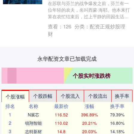
在苏联与芬兰的战争爆发之前，芬兰有一
位年轻的农夫，名叫西蒙·海耶。他本来打
算在农忙结束后，过上平静的田园生活，
期待着一年后的归乡。然而，命运给了他
查看：
126
分类：
配资正规炒股理
一个不平凡的转....
财
永华配资文章已加载完成
个股实时涨跌榜
个股跌幅
个股流入
个股流出
换手率
个股涨幅
排名
名称
最新价
涨幅
换手率
1
N展芯
116.52
396.89%
79.39%
2
锐翔智能
110.02
20.21%
16.80%
3
志特新材
14.8
20.03%
14.18%