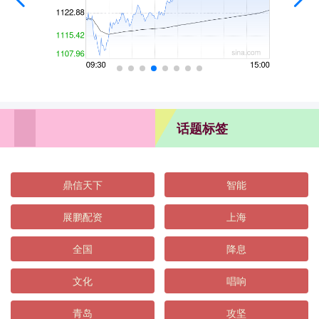
话题标签
鼎信天下
智能
展鹏配资
上海
全国
降息
文化
唱响
青岛
攻坚