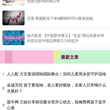
受政治影响的独立性
宏泰 希腊船东下单4艘8850TEU集装箱船
杨方配资 【中国那些事儿】“盲盒”潮玩风靡全球
的背后是中国品牌吸引力的提升
最新文章
人人配 方言童谣唱响国际舞台！深圳儿童用乡音守护湿地
1
金诚无忧 孩子要低钠，老人要好吸收，全家人日常喝什么
2
水最好？
股牛网 兰姐分享箖玥夏令营开心状态，筱梅赞两孩子是开
3
心果