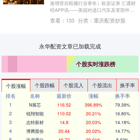
激增背后暗藏行业寒冬）欧皇证券 汇通财
经APP讯——美国对进口汽车及零部件加
征25%关税的政策于4月3日正式生效，犹
查看：
133
分类：
重庆配资炒股
如一场"....
永华配资文章已加载完成
个股实时涨跌榜
个股跌幅
个股流入
个股流出
换手率
个股涨幅
排名
名称
最新价
涨幅
换手率
1
N展芯
116.52
396.89%
79.39%
2
锐翔智能
110.02
20.21%
16.80%
3
志特新材
14.8
20.03%
14.18%
4
博腾股份
20.44
20.02%
14.77%
5
近岸蛋白
46.72
20.01%
5.62%