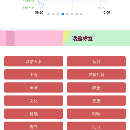
话题标签
鼎信天下
智能
上海
展鹏配资
全国
降息
文化
攻坚
持续
唱响
青岛
助力