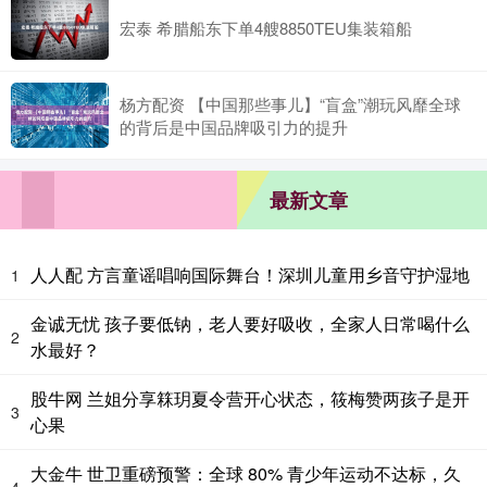
宏泰 希腊船东下单4艘8850TEU集装箱船
杨方配资 【中国那些事儿】“盲盒”潮玩风靡全球
的背后是中国品牌吸引力的提升
最新文章
人人配 方言童谣唱响国际舞台！深圳儿童用乡音守护湿地
1
金诚无忧 孩子要低钠，老人要好吸收，全家人日常喝什么
2
水最好？
股牛网 兰姐分享箖玥夏令营开心状态，筱梅赞两孩子是开
3
心果
大金牛 世卫重磅预警：全球 80% 青少年运动不达标，久