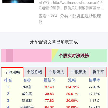
司维权：http://wq.finance.sina.com.cn/ 关
注@新浪证券、微信关注新浪券商基金、
百度搜索新浪股民....
查看：
204
分类：
配资正规炒股理
财
永华配资文章已加载完成
个股实时涨跌榜
个股跌幅
个股流入
个股流出
换手率
个股涨幅
排名
名称
最新价
涨幅
换手率
1
N津富
37.49
114.72%
77.46%
2
威尔高
39.83
20.01%
17.76%
3
锴威特
77.82
20.00%
1.17%
4
科翔股份
64.32
20.00%
12.21%