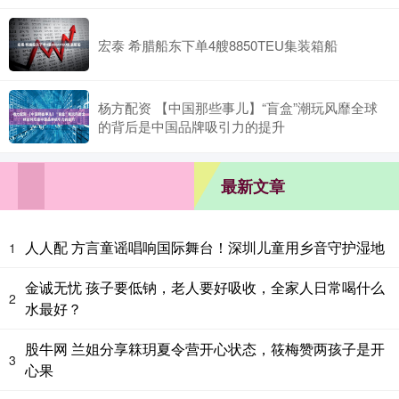
宏泰 希腊船东下单4艘8850TEU集装箱船
杨方配资 【中国那些事儿】“盲盒”潮玩风靡全球
的背后是中国品牌吸引力的提升
最新文章
人人配 方言童谣唱响国际舞台！深圳儿童用乡音守护湿地
1
金诚无忧 孩子要低钠，老人要好吸收，全家人日常喝什么
2
水最好？
股牛网 兰姐分享箖玥夏令营开心状态，筱梅赞两孩子是开
3
心果