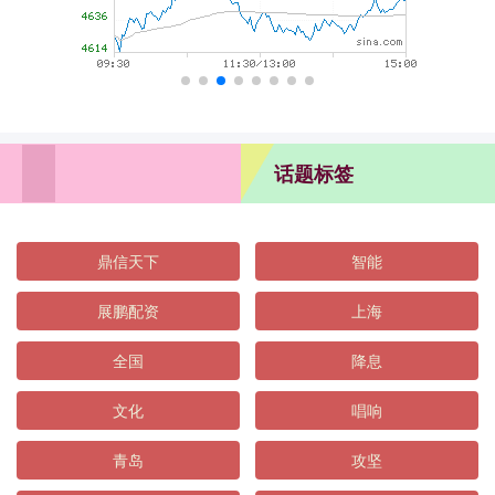
话题标签
鼎信天下
智能
展鹏配资
上海
全国
降息
文化
唱响
青岛
攻坚