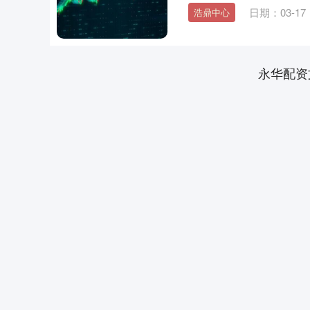
日期：03-17
浩鼎中心
永华配资
深证成指
14311.01
.68
1.02%
200.89
1