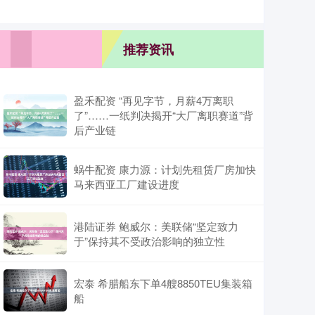
推荐资讯
盈禾配资 “再见字节，月薪4万离职
了”……一纸判决揭开“大厂离职赛道”背
后产业链
蜗牛配资 康力源：计划先租赁厂房加快
马来西亚工厂建设进度
港陆证券 鲍威尔：美联储“坚定致力
于”保持其不受政治影响的独立性
宏泰 希腊船东下单4艘8850TEU集装箱
船