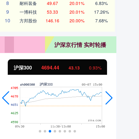
8
耐科装备
49.67
20.01%
6.83%
9
一博科技
53.33
20.01%
17.26%
10
方邦股份
146.16
20.00%
7.68%
沪深京行情 实时轮播
北证50
1134.24
创
11.37
1.01%