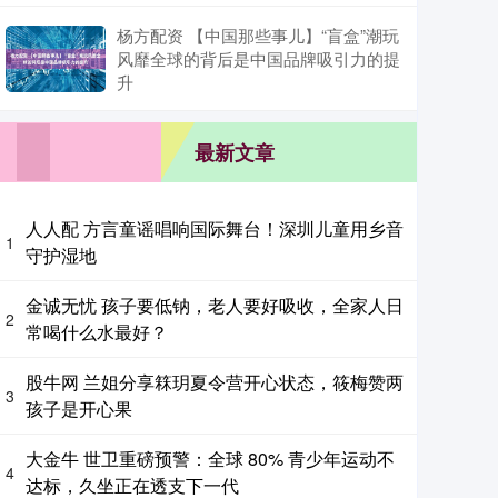
杨方配资 【中国那些事儿】“盲盒”潮玩
风靡全球的背后是中国品牌吸引力的提
升
最新文章
人人配 方言童谣唱响国际舞台！深圳儿童用乡音
1
守护湿地
金诚无忧 孩子要低钠，老人要好吸收，全家人日
2
常喝什么水最好？
股牛网 兰姐分享箖玥夏令营开心状态，筱梅赞两
3
孩子是开心果
大金牛 世卫重磅预警：全球 80% 青少年运动不
4
达标，久坐正在透支下一代