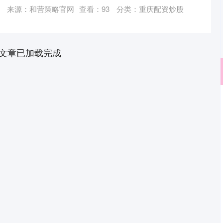
来源：和营策略官网
查看：
93
分类：
重庆配资炒股
文章已加载完成
沪深300
4694.44
.42%
43.13
0.93%