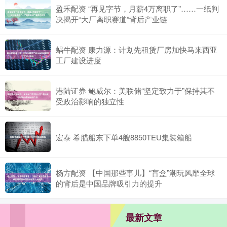
盈禾配资 “再见字节，月薪4万离职了”……一纸判
决揭开“大厂离职赛道”背后产业链
蜗牛配资 康力源：计划先租赁厂房加快马来西亚
工厂建设进度
港陆证券 鲍威尔：美联储“坚定致力于”保持其不
受政治影响的独立性
宏泰 希腊船东下单4艘8850TEU集装箱船
杨方配资 【中国那些事儿】“盲盒”潮玩风靡全球
的背后是中国品牌吸引力的提升
最新文章