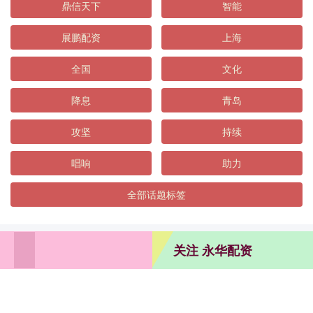
鼎信天下
智能
展鹏配资
上海
全国
文化
降息
青岛
攻坚
持续
唱响
助力
全部话题标签
关注 永华配资