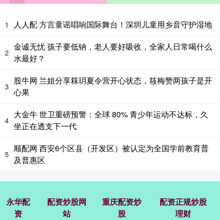
人人配 方言童谣唱响国际舞台！深圳儿童用乡音守护湿地
1
金诚无忧 孩子要低钠，老人要好吸收，全家人日常喝什么
2
水最好？
股牛网 兰姐分享箖玥夏令营开心状态，筱梅赞两孩子是开
3
心果
大金牛 世卫重磅预警：全球 80% 青少年运动不达标，久
4
坐正在透支下一代
顺配网 西安6个区县（开发区）被认定为全国学前教育普
5
及普惠区
永华配
配资炒股网
重庆配资炒
配资正规炒股
资
站
股
理财