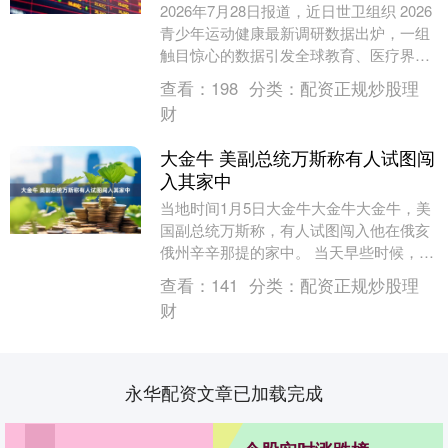
2026年7月28日报道，近日世卫组织 2026
青少年运动健康最新调研数据出炉，一组
触目惊心的数据引发全球教育、医疗界集
体热议：全球 5-17 岁儿童青少年中....
查看：
198
分类：
配资正规炒股理
财
大金牛 美副总统万斯称有人试图闯
入其家中
当地时间1月5日大金牛大金牛大金牛，美
国副总统万斯称，有人试图闯入他在俄亥
俄州辛辛那提的家中。 当天早些时候，美
国特勤局称，已拘留1名砸碎万斯在俄亥俄
查看：
141
分类：
配资正规炒股理
州住宅窗户....
财
永华配资文章已加载完成