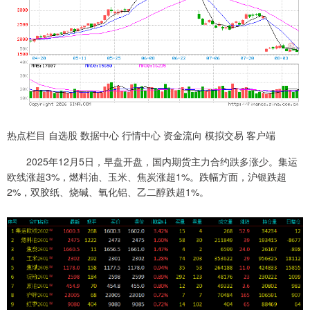
热点栏目 自选股 数据中心 行情中心 资金流向 模拟交易 客户端
2025年12月5日，早盘开盘，国内期货主力合约跌多涨少。集运
欧线涨超3%，燃料油、玉米、焦炭涨超1%。跌幅方面，沪银跌超
2%，双胶纸、烧碱、氧化铝、乙二醇跌超1%。