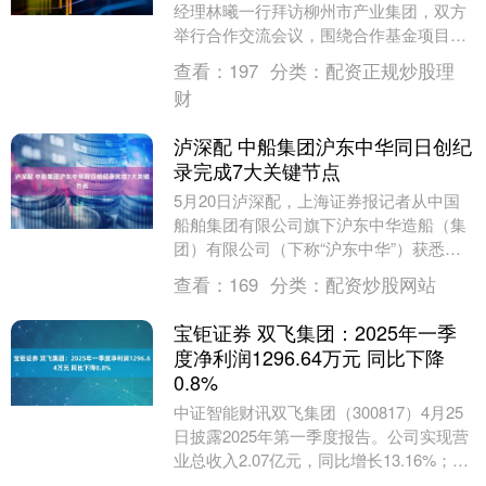
经理林曦一行拜访柳州市产业集团，双方
举行合作交流会议，围绕合作基金项目及
投资落地项目投后赋能、落地场景打造、
查看：
197
分类：
配资正规炒股理
柳州本地产业....
财
泸深配 中船集团沪东中华同日创纪
录完成7大关键节点
5月20日泸深配，上海证券报记者从中国
船舶集团有限公司旗下沪东中华造船（集
团）有限公司（下称“沪东中华”）获悉，
该公司在5月19日完成1船命名、2型新船
查看：
169
分类：
配资炒股网站
意向书签....
宝钜证券 双飞集团：2025年一季
度净利润1296.64万元 同比下降
0.8%
中证智能财讯双飞集团（300817）4月25
日披露2025年第一季度报告。公司实现营
业总收入2.07亿元，同比增长13.16%；归
母净利润1296.64万元，同....