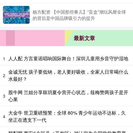
杨方配资 【中国那些事儿】“盲盒”潮玩风靡全球
的背后是中国品牌吸引力的提升
最新文章
人人配 方言童谣唱响国际舞台！深圳儿童用乡音守护湿地
1
金诚无忧 孩子要低钠，老人要好吸收，全家人日常喝什么
2
水最好？
股牛网 兰姐分享箖玥夏令营开心状态，筱梅赞两孩子是开
3
心果
大金牛 世卫重磅预警：全球 80% 青少年运动不达标，久
4
坐正在透支下一代