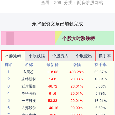
查看：
209
分类：
配资炒股网站
永华配资文章已加载完成
个股实时涨跌榜
个股跌幅
个股流入
个股流出
换手率
个股涨幅
排名
名称
最新价
涨幅
换手率
1
N展芯
118.02
403.28%
62.67%
2
志特新材
14.8
20.03%
10.81%
3
近岸蛋白
46.72
20.01%
5.08%
4
毕得医药
61.6
20.01%
5.79%
5
一博科技
53.33
20.01%
16.21%
6
方邦股份
146.16
20.00%
6.62%
7
南模生物
42.9
20.00%
4.68%