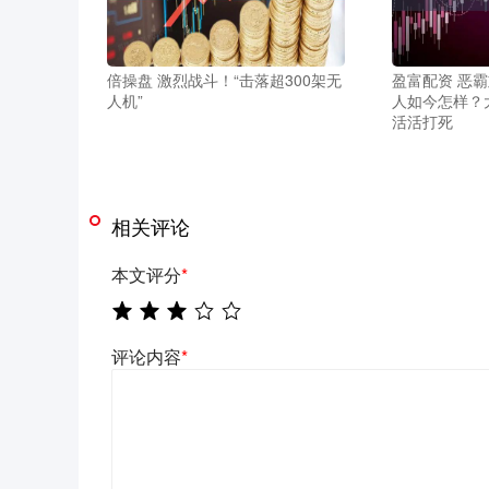
倍操盘 激烈战斗！“击落超300架无
盈富配资 恶
人机”
人如今怎样？
活活打死
相关评论
本文评分
*
评论内容
*