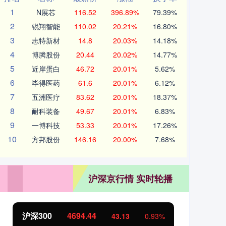
1
N展芯
116.52
396.89%
79.39%
2
锐翔智能
110.02
20.21%
16.80%
3
志特新材
14.8
20.03%
14.18%
4
博腾股份
20.44
20.02%
14.77%
5
近岸蛋白
46.72
20.01%
5.62%
6
毕得医药
61.6
20.01%
6.12%
7
五洲医疗
83.62
20.01%
18.37%
8
耐科装备
49.67
20.01%
6.83%
9
一博科技
53.33
20.01%
17.26%
10
方邦股份
146.16
20.00%
7.68%
沪深京行情 实时轮播
沪深300
4694.44
北
43.13
0.93%