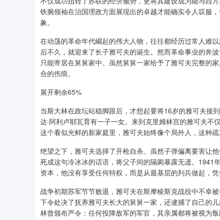
不仅成功扭转了苏联的经济颓势，更将其建设成为能与西方
铁腕领袖在治国理政方面展现出的卓越才能确实令人叹服，
象。
在动荡的革命年代崛起的伟大人物，往往都经历过常人难以
后不久，就迎来了长子雅可夫的诞生。然而革命事业的奔波
只能寄居在舅舅家中。虽然舅舅一家给予了雅可夫完整的家
合的伤痕。
展开剩余65%
当斯大林在政坛站稳脚跟后，才想起要将16岁的雅可夫接
达·阿利卢耶瓦育有一子一女。来到克里姆林宫的雅可夫不
这个看似光鲜的新家庭里，雅可夫始终像个局外人，这种疏
绝望之下，雅可夫选择了开枪自杀。虽然子弹偏离要害让他
死成这句冷冰冰的话语，将父子间的隔阂暴露无遗。194
资本，他没有享受任何特权，而是从最基层的列兵做起，凭
战争初期苏军节节败退，雅可夫在斯摩棱斯克战役中不幸被
下令处决了抚养雅可夫长大的舅舅一家，还逮捕了自己的儿
林曾颁布严令：任何投降敌军的军官，其亲属都将被视为叛