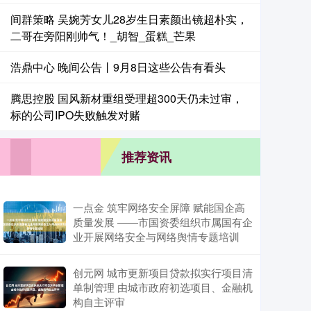
间群策略 吴婉芳女儿28岁生日素颜出镜超朴实，
二哥在旁阳刚帅气！_胡智_蛋糕_芒果
浩鼎中心 晚间公告丨9月8日这些公告有看头
腾思控股 国风新材重组受理超300天仍未过审，
标的公司IPO失败触发对赌
推荐资讯
一点金 筑牢网络安全屏障 赋能国企高
质量发展 ——市国资委组织市属国有企
业开展网络安全与网络舆情专题培训
创元网 城市更新项目贷款拟实行项目清
单制管理 由城市政府初选项目、金融机
构自主评审