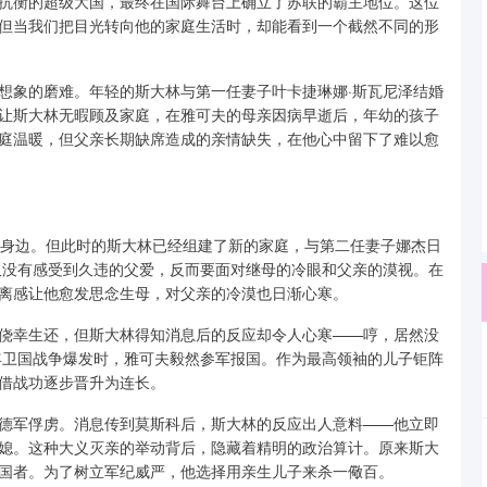
抗衡的超级大国，最终在国际舞台上确立了苏联的霸主地位。这位
但当我们把目光转向他的家庭生活时，却能看到一个截然不同的形
想象的磨难。年轻的斯大林与第一任妻子叶卡捷琳娜·斯瓦尼泽结婚
让斯大林无暇顾及家庭，在雅可夫的母亲因病早逝后，年幼的孩子
庭温暖，但父亲长期缺席造成的亲情缺失，在他心中留下了难以愈
到身边。但此时的斯大林已经组建了新的家庭，与第二任妻子娜杰日
仅没有感受到久违的父爱，反而要面对继母的冷眼和父亲的漠视。在
离感让他愈发思念生母，对父亲的冷漠也日渐心寒。
侥幸生还，但斯大林得知消息后的反应却令人心寒——哼，居然没
1年卫国战争爆发时，雅可夫毅然参军报国。作为最高领袖的儿子钜阵
借战功逐步晋升为连长。
德军俘虏。消息传到莫斯科后，斯大林的反应出人意料——他立即
媳。这种大义灭亲的举动背后，隐藏着精明的政治算计。原来斯大
国者。为了树立军纪威严，他选择用亲生儿子来杀一儆百。