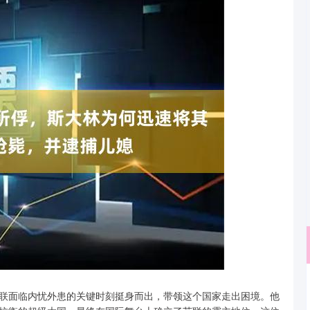
深证成指
14311.01
联面临内忧外患的关键时刻挺身而出，带领这个国家走出困境。他
02%
200.89
1.42%