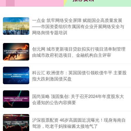
一点金 筑牢网络安全屏障 赋能国企高质量发展
——市国资委组织市属国有企业开展网络安全与
网络舆情专题培训
创元网 城市更新项目贷款拟实行项目清单制管理
由城市政府初选项目、金融机构自主评审
科云汇 欧洲债市：英国国债引领欧债牛平 主要股
指大跌刺激国债买盘
国尚策略 顶固集创: 关于召开2024年年度股东大
会通知的公告内容摘要
沪深股票配资 46岁高圆圆近况曝光！现身海南自
驾游，吃老干妈辣椒酱太接地气了