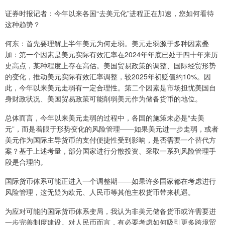
证券时报记者：今年以来各国“去美元化”进程正在加速，您如何看待
这种趋势？
何东：首先要理解上半年美元为何走弱。美元走弱源于多种因素叠
加：第一个因素是美元实际有效汇率在2024年年底已处于四十年来历
史高点，某种程度上存在高估。美国贸易政策的调整、国际经贸形势
的变化，推动美元实际有效汇率调整，较2025年初贬值约10%。因
此，今年以来美元走弱有一定合理性。第二个因素是市场担忧美国自
身财政状况、美国贸易政策可能削弱美元作为储备货币的地位。
总体而言，今年以来美元走弱的过程中，各国的施策未必是“去美
元”，而是着眼于形势变化的风险管理——如果美元进一步走弱，或者
美元作为国际主导货币的支付便捷性受到影响，是否需要一个替代方
案？基于上述考量，部分国家进行分散投资、采取一系列风险管理手
段是合理的。
国际货币体系可能正进入一个调整期——如果许多国家都在考虑进行
风险管理，这无疑为欧元、人民币等其他主权货币带来机遇。
为应对可能的国际货币体系变局，我认为非美元储备货币或许需要进
一步完善制度建设。对人民币而言，有必要考虑如何吸引更多跨境贸