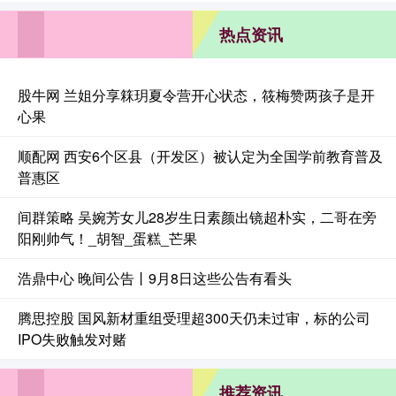
热点资讯
股牛网 兰姐分享箖玥夏令营开心状态，筱梅赞两孩子是开
心果
顺配网 西安6个区县（开发区）被认定为全国学前教育普及
普惠区
间群策略 吴婉芳女儿28岁生日素颜出镜超朴实，二哥在旁
阳刚帅气！_胡智_蛋糕_芒果
浩鼎中心 晚间公告丨9月8日这些公告有看头
腾思控股 国风新材重组受理超300天仍未过审，标的公司
IPO失败触发对赌
推荐资讯