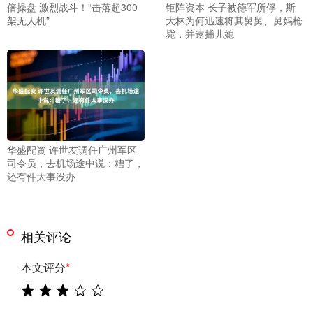
倍操盘 激烈战斗！“击落超300
钜阵资本 长子被德军所俘，斯
架无人机”
大林为何迅速将其舅舅、舅妈枪
毙，并逮捕儿媳
华盛配资 许世友调任广州军区
司令员，去机场途中说：糟了，
还有件大事没办
相关评论
本文评分
*