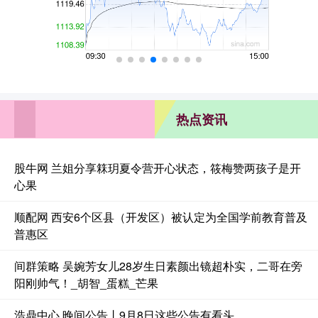
热点资讯
股牛网 兰姐分享箖玥夏令营开心状态，筱梅赞两孩子是开
心果
顺配网 西安6个区县（开发区）被认定为全国学前教育普及
普惠区
间群策略 吴婉芳女儿28岁生日素颜出镜超朴实，二哥在旁
阳刚帅气！_胡智_蛋糕_芒果
浩鼎中心 晚间公告丨9月8日这些公告有看头