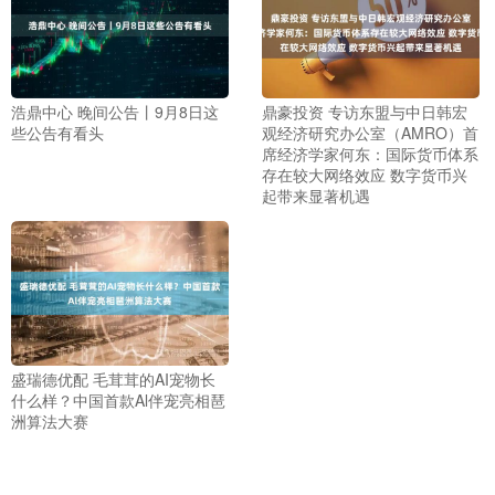
浩鼎中心 晚间公告丨9月8日这
鼎豪投资 专访东盟与中日韩宏
些公告有看头
观经济研究办公室（AMRO）首
席经济学家何东：国际货币体系
存在较大网络效应 数字货币兴
起带来显著机遇
盛瑞德优配 毛茸茸的AI宠物长
什么样？中国首款Al伴宠亮相琶
洲算法大赛